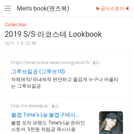
Men's book(맨즈북)
▶공식스토어◀
메
뉴
Collection
열
2019 S/S 라코스테 Lookbook
기
2019. 1. 8. 22:48
https://smartstore.naver.com/groove10
광고
그루브일공 (그루브10)
자체제작/국내제작 편안하고 즐겁게 누구나 어울리
는 그루브일공
http://m.timeslip.kr
광고
볼캡 Time's Lip 볼캡구매시
CAP BAG증정
볼캡 모자 브랜드 Time's Lip 온라인
스토어. 5천원 적립금 즉시사용