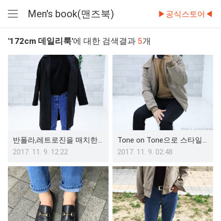
Men's book(맨즈북)
▶공식스토어◀
메
뉴
'172cm 데일리룩'
에 대한 검색결과
5
개
열
기
반폴라,레트로진을 매치한 오버핏 남자 검은코트 코디(Daily룩)
Tone on Tone으로 스타일링 해본 남자 스웨이드 블루종 코디(Daily Look)
2017. 11. 9. 12:22
2017. 11. 9. 02:48