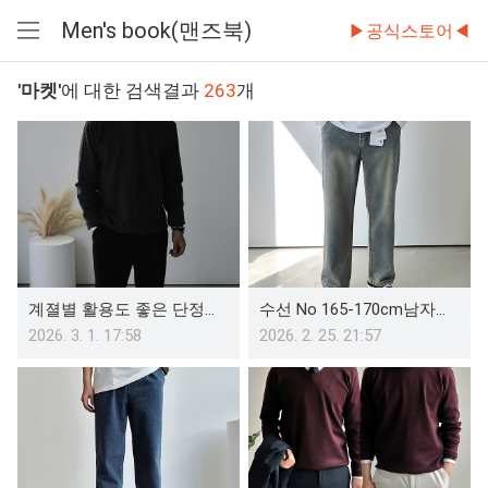
Men's book(맨즈북)
▶공식스토어◀
메
뉴
'마켓'
에 대한 검색결과
263
개
열
기
계졀별 활용도 좋은 단정한 남자 면접니트 옷차림
수선 No 165-170cm남자를 위한 키작남 청바지 와이드핏
2026. 3. 1. 17:58
2026. 2. 25. 21:57