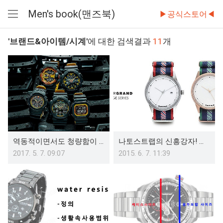
Men's book(맨즈북)
▶공식스토어◀
메
뉴
'브랜드&아이템/시계'
에 대한 검색결과
11
개
열
기
역동적이면서도 청량함이 돋보였던 지샥 2017 신상품들(G-shock New)
나토스트랩의 신흥강자! 하이퍼그랜드 시계 15 college series
2017. 5. 7. 09:07
2015. 6. 7. 11:39