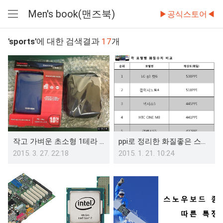
Men's book(맨즈북)
▶공식스토어◀
메
뉴
'sports'
에 대한 검색결과
17
개
열
기
작고 가벼운 초소형 1테라 외장하드 toshiba cavino connect 구매후기
ppi로 정리한 화질좋은 스마트폰
2015. 3. 27. 22:18
2015. 1. 21. 10:24