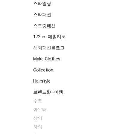
스타일링
스타패션
스트릿패션
172cm 데일리룩
해외패션블로그
Make Clothes
Collection
Hairstyle
브랜드&아이템
수트
아우터
상의
하의