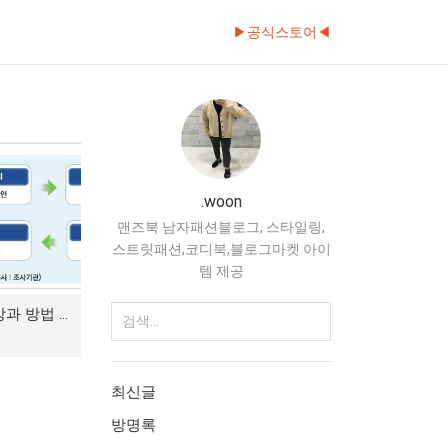
▶공식스토어◀
.woon
맨즈북 남자패션블로그, 스타일링,
스트릿패션,코디북,블로그마켓 아이
템 제공
부패행위 신고대상과 방법 및 신고절차의 틀
최신글
방명록