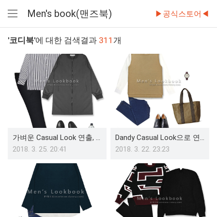
Men's book(맨즈북)
▶공식스토어◀
메
뉴
'코디북'
에 대한 검색결과
311
개
열
기
가벼운 Casual Look 연출, 남자 롱 블루종 코디 Styling
Dandy Casual Look으로 연출해 본 남자 조끼니트 코디북(Round neck)
2018. 3. 25. 20:41
2018. 3. 22. 23:23